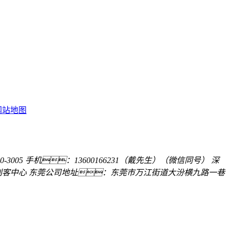
网站地图
-3005
手机：13600166231（戴先生）（微信同号）
深
创客中心
东莞公司地址：东莞市万江街道大汾横九路一巷