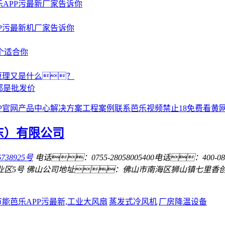
APP污最新厂家告诉你
P污最新机厂家告诉你
个适合你
原理又是什么？
都是批发价
P官网
产品中心
解决方案
工程案例
联系芭乐视频禁止18免费看黄
738925号
电话：0755-28058005
400电话：400-080
业区5号
佛山公司地址：佛山市南海区狮山镇七里香
节能芭乐APP污最新,工业大风扇
蒸发式冷风机
厂房降温设备